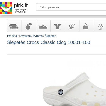
Pradžia
/
/
Avalynė
/
Vyrams
/
Šlepetės
Yra
Kvepalai
Avalynė
Apranga
Prekės
Galanterija
Laikrod
Šlepetės Crocs Classic Clog 10001-100
sandėlyje
ir
ir
suaugusiems
ir
kosmetika
aksesuarai
papuoš