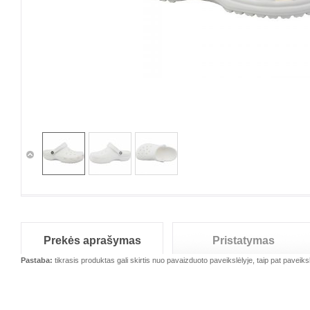
Prekės aprašymas
Pristatymas
Pastaba:
tikrasis produktas gali skirtis nuo pavaizduoto paveikslėlyje, taip pat paveiksl