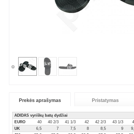
Prekės aprašymas
Pristatymas
ADIDAS vyriškų batų dydžiai
EURO
40
40 2/3
41 1/3
42
42 2/3
43 1/3
UK
6,5
7
7,5
8
8,5
9
9