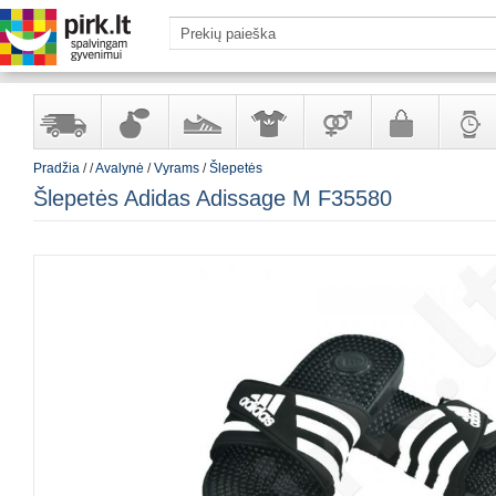
Pradžia
/
/
Avalynė
/
Vyrams
/
Šlepetės
Yra
Kvepalai
Avalynė
Apranga
Prekės
Galanterija
Laikrod
Šlepetės Adidas Adissage M F35580
sandėlyje
ir
ir
suaugusiems
ir
kosmetika
aksesuarai
papuoš