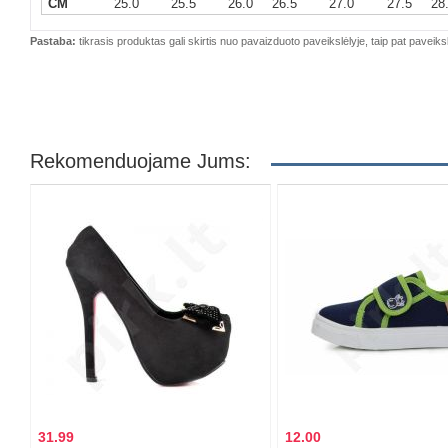
CM
25.0
25.5
26.0
26.5
27.0
27.5
28
Pastaba:
tikrasis produktas gali skirtis nuo pavaizduoto paveikslėlyje, taip pat paveiksl
Rekomenduojame Jums:
31.99
12.00