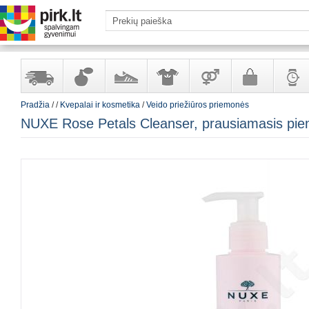
Pradžia
/
/
Kvepalai ir kosmetika
/
Veido priežiūros priemonės
Yra
Kvepalai
Avalynė
Apranga
Prekės
Galanterija
Laikrod
NUXE Rose Petals Cleanser, prausiamasis piene
sandėlyje
ir
ir
suaugusiems
ir
kosmetika
aksesuarai
papuoš