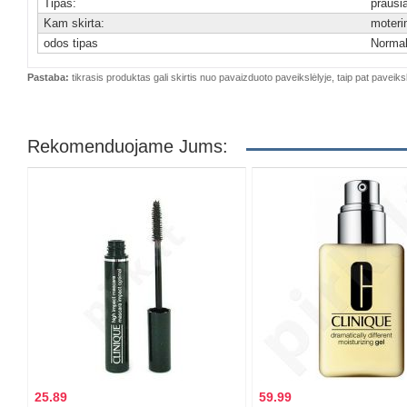
Tipas:
prausi
Kam skirta:
moter
odos tipas
Norma
Pastaba:
tikrasis produktas gali skirtis nuo pavaizduoto paveikslėlyje, taip pat paveiksl
Rekomenduojame Jums:
25.89
59.99