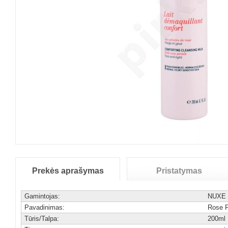
Prekės aprašymas
Pristatymas
Gamintojas:
NUXE
Pavadinimas:
Rose P
Tūris/Talpa:
200ml