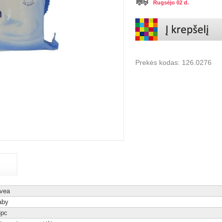
Rugsėjo 02 d.
Prekės kodas:
126.0276
vea
aby
3pc