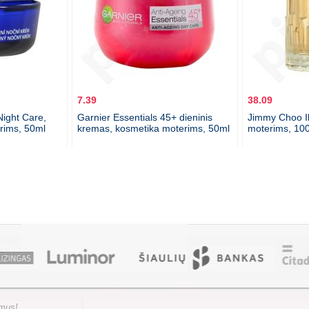
7.39
38.09
ight Care,
Garnier Essentials 45+ dieninis
Jimmy Choo Il
rims, 50ml
kremas, kosmetika moterims, 50ml
moterims, 100
ymus!