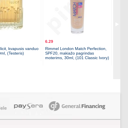
6.29
4.79
licit, kvapusis vanduo
Rimmel London Match Perfection,
Revlon
ml, (Testeris)
SPF20, makiažo pagrindas
tušas 
moterims, 30ml, (101 Classic Ivory)
Blacke