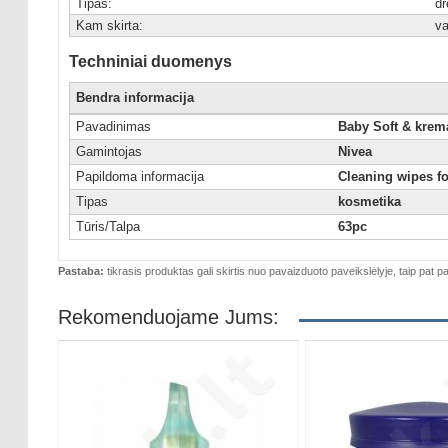
Tipas:
dr
Kam skirta:
v
Techniniai duomenys
Bendra informacija
Pavadinimas
Baby Soft & krem
Gamintojas
Nivea
Papildoma informacija
Cleaning wipes fo
Tipas
kosmetika
Tūris/Talpa
63pc
Pastaba:
tikrasis produktas gali skirtis nuo pavaizduoto paveikslėlyje, taip pat pa
Rekomenduojame Jums: