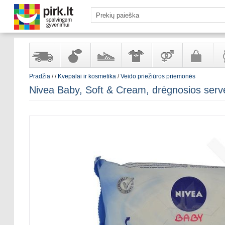
Pradžia
/
/
Kvepalai ir kosmetika
/
Veido priežiūros priemonės
Yra
Kvepalai
Avalynė
Apranga
Prekės
Galanterija
Lai
Nivea Baby, Soft & Cream, drėgnosios serv
sandėlyje
ir
ir
suaugusiems
ir
kosmetika
aksesuarai
pa