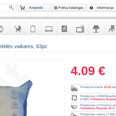
Krepšelis
Prekių katalogas
Informacija
krodžiai
Prekės
Telekomunikacija,
Kompiuterinė
Buitinė
Televizoriai,
Šviestuvai
Baldai
etėlės vaikams, 63pc
vaikams
navigacija
technika
technika
kita
interj
puošalai
ir ryšio
namų
eleme
priemonės
elektronika
4.09 €
Pristatymo trukmė
10-25
dar
Pristatymas į OMNIVA pašt
(4.89€)
Trečiadienį, Rugsėj
Pristatymas į LP Express p
Trečiadienį, Rugsėjo 02 d.
Pristatymas į namus (7.99€