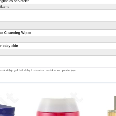
ėgnosios servetėlės
aikams
as Cleansing Wipes
r baby skin
veikslėlyje gali būti dalių, kurių nėra produkto komplektacijoje.