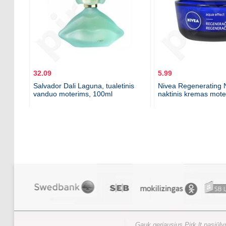
32.09
5.99
Salvador Dali Laguna, tualetinis
Nivea Regenerating N
vanduo moterims, 100ml
naktinis kremas mote
Gauk geriausius Pirk.lt pasiūl