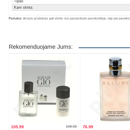
Tipas:
Kam skirta:
Pastaba:
tikrasis produktas gali skirtis nuo pavaizduoto paveikslėlyje, taip pat paveiksl
Rekomenduojame Jums:
105.99
106.00
76.99