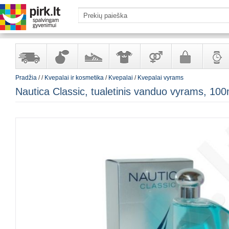
Pradžia
/
/
Kvepalai ir kosmetika
/
Kvepalai
/
Kvepalai vyrams
Yra
Kvepalai
Avalynė
Apranga
Prekės
Galanterija
Laikrod
Nautica Classic, tualetinis vanduo vyrams, 100
sandėlyje
ir
ir
suaugusiems
ir
kosmetika
aksesuarai
papuoš