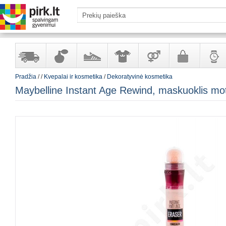
Pradžia
/
/
Kvepalai ir kosmetika
/
Dekoratyvinė kosmetika
Yra
Kvepalai
Avalynė
Apranga
Prekės
Galanterija
Laikrod
Maybelline Instant Age Rewind, maskuoklis mot
sandėlyje
ir
ir
suaugusiems
ir
kosmetika
aksesuarai
papuoš