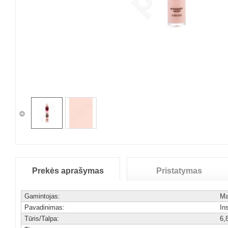
Prekės aprašymas
Pristatymas
Gamintojas:
Ma
Pavadinimas:
In
Tūris/Talpa:
6,