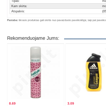
Tipas:
ma
Kam skirta:
mo
Atspalvis:
(0
Pastaba:
tikrasis produktas gali skirtis nuo pavaizduoto paveikslėlyje, taip pat paveiksl
Rekomenduojame Jums:
8.69
3.09