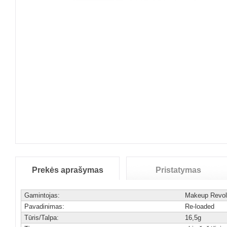
Prekės aprašymas
Pristatymas
Gamintojas:
Makeup Revol
Pavadinimas:
Re-loaded
Tūris/Talpa:
16,5g