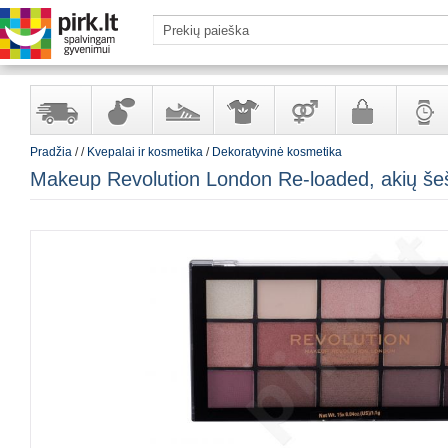
Pradžia
/
/
Kvepalai ir kosmetika
/
Dekoratyvinė kosmetika
Yra
Kvepalai
Avalynė
Apranga
Prekės
Galanterija
Laikrod
Makeup Revolution London Re-loaded, akių šešė
sandėlyje
ir
ir
suaugusiems
ir
kosmetika
aksesuarai
papuoš