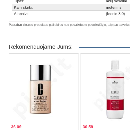
Tipas:
akių šešėliai
Kam skirta:
moterims
Atspalvis:
(Iconic 3.0)
Pastaba:
tikrasis produktas gali skirtis nuo pavaizduoto paveikslėlyje, taip pat paveiksl
Rekomenduojame Jums:
36.09
30.59