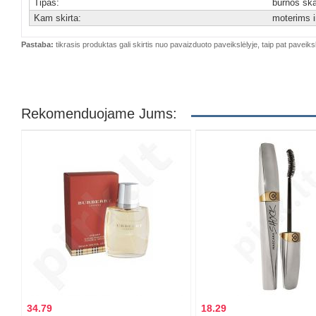
Tipas:
burnos ska
Kam skirta:
moterims 
Pastaba:
tikrasis produktas gali skirtis nuo pavaizduoto paveikslėlyje, taip pat paveiksl
Rekomenduojame Jums:
34.79
18.29