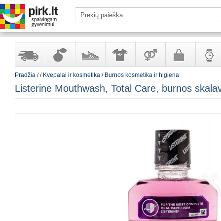
Pradžia
/
/
Kvepalai ir kosmetika
/
Burnos kosmetika ir higiena
Yra
Kvepalai
Avalynė
Apranga
Prekės
Galanterija
Laikrod
Listerine Mouthwash, Total Care, burnos skala
sandėlyje
ir
ir
suaugusiems
ir
kosmetika
aksesuarai
papuoš