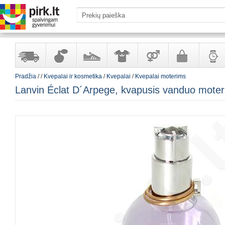
Pradžia
/
/
Kvepalai ir kosmetika
/
Kvepalai
/
Kvepalai moterims
Yra
Kvepalai
Avalynė
Apranga
Prekės
Galanterija
Laikrod
Lanvin Éclat D´Arpege, kvapusis vanduo mote
sandėlyje
ir
ir
suaugusiems
ir
kosmetika
aksesuarai
papuoš