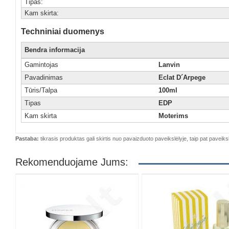
Tipas:
Kam skirta:
Techniniai duomenys
Bendra informacija
Gamintojas
Lanvin
Pavadinimas
Eclat D´Arpege
Tūris/Talpa
100ml
Tipas
EDP
Kam skirta
Moterims
Pastaba:
tikrasis produktas gali skirtis nuo pavaizduoto paveikslėlyje, taip pat paveiksl
Rekomenduojame Jums: