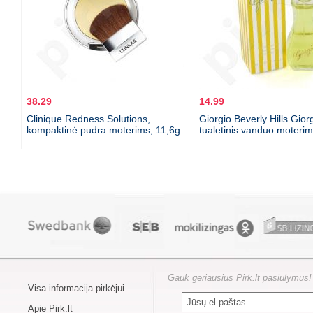
38.29
14.99
Clinique Redness Solutions,
Giorgio Beverly Hills Giorg
kompaktinė pudra moterims, 11,6g
tualetinis vanduo moteri
Gauk geriausius Pirk.lt pasiūlymus!
Visa informacija pirkėjui
Apie Pirk.lt