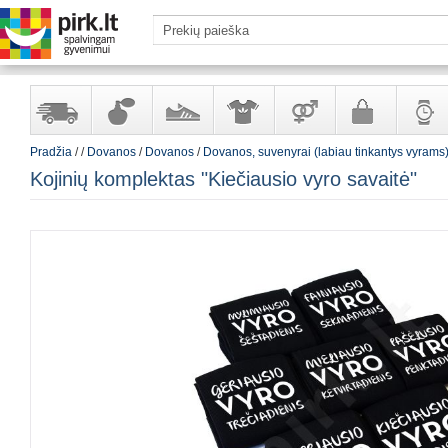
Pradžia
/
/
Dovanos
/
Dovanos
/
Dovanos, suvenyrai (labiau tinkantys vyrams
Yra
Kvepalai
Avalynė
Apranga
Prekės
Galanterija
Laikrod
Kojinių komplektas "Kiečiausio vyro savaitė"
sandėlyje
ir
ir
suaugusiems
ir
kosmetika
aksesuarai
papuoš