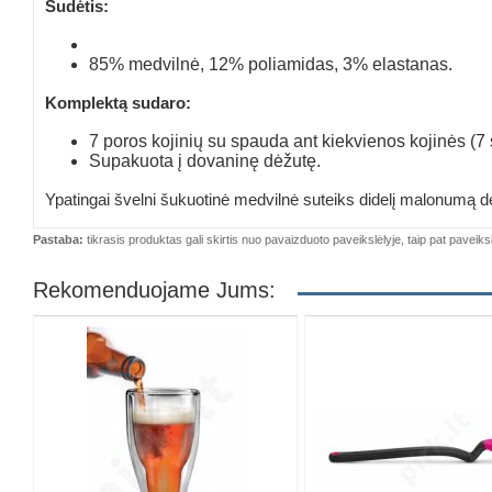
Sudėtis:
85% medvilnė, 12% poliamidas, 3% elastanas.
Komplektą sudaro:
7 poros kojinių su spauda ant kiekvienos kojinės (7 sk
Supakuota į dovaninę dėžutę.
Ypatingai švelni šukuotinė medvilnė suteiks didelį malonumą dėvi
Pastaba:
tikrasis produktas gali skirtis nuo pavaizduoto paveikslėlyje, taip pat paveiksl
Rekomenduojame Jums: