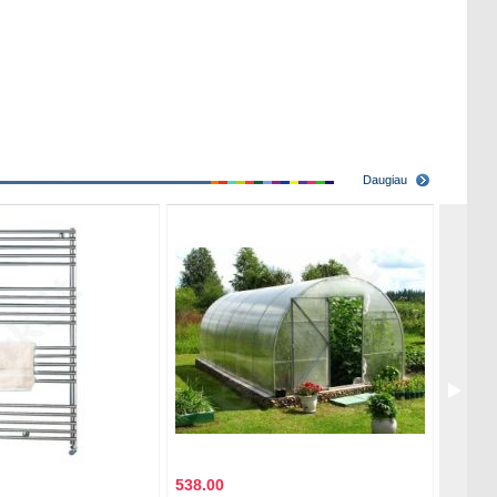
Daugiau
538.00
659.0