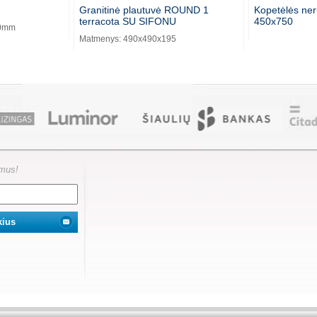
Granitinė plautuvė ROUND 1
Kopetėlės ner
terracota SU SIFONU
450x750
40mm
Matmenys: 490x490x195
ymus!