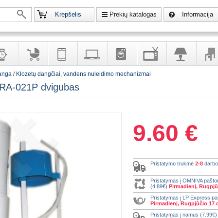
Krepšelis
Prekių katalogas
Informacija
ranga
/
Klozetų dangčiai, vandens nuleidimo mechanizmai
krodžiai
Prekės
Telekomunikacija,
Kompiuterinė
Buitinė
Televizoriai,
Šviestuvai
Baldai
GRA-021P dvigubas
vaikams
navigacija
technika
technika
kita
interj
puošalai
ir ryšio
namų
eleme
priemonės
elektronika
9.60 €
Pristatymo trukmė
2-8
darbo
Pristatymas į OMNIVA pašt
(4.89€)
Pirmadienį, Rugpjū
Pristatymas į LP Express p
Pirmadienį, Rugpjūčio 17 
Pristatymas į namus (7.99€