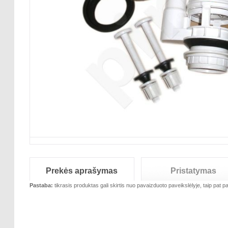
Prekės aprašymas
Pristatymas
Pastaba:
tikrasis produktas gali skirtis nuo pavaizduoto paveikslėlyje, taip pat pa