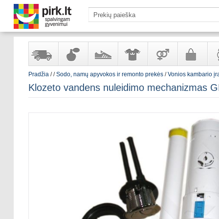
Pradžia
/
/
Sodo, namų apyvokos ir remonto prekės
/
Vonios kambario į
Yra
Kvepalai
Avalynė
Apranga
Prekės
Galanterija
Lai
Klozeto vandens nuleidimo mechanizmas 
sandėlyje
ir
ir
suaugusiems
ir
kosmetika
aksesuarai
pa