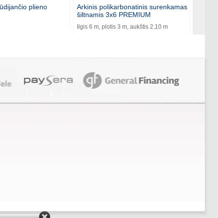
ūdijančio plieno
Arkinis polikarbonatinis surenkamas
Akcija!
šiltnamis 3x6 PREMIUM
arkinis
Ilgis 6 m, plotis 3 m, aukštis 2,10 m