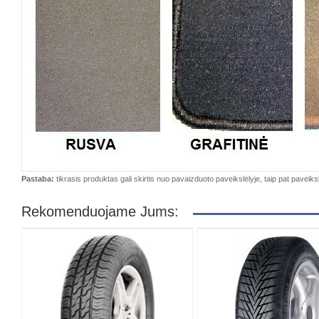
Pastaba:
tikrasis produktas gali skirtis nuo pavaizduoto paveikslėlyje, taip pat paveiksl
Rekomenduojame Jums: