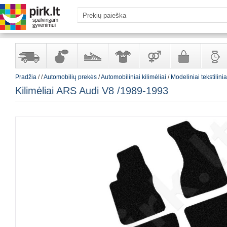
Pradžia
/
/
Automobilių prekės
/
Automobiliniai kilimėliai
/
Modeliniai tekstilinia
Yra
Kvepalai
Avalynė
Apranga
Prekės
Galanterija
Laikrod
Kilimėliai ARS Audi V8 /1989-1993
sandėlyje
ir
ir
suaugusiems
ir
kosmetika
aksesuarai
papuoš