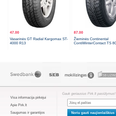
47.00
87.00
Vasarinės GT Radial Kargomax ST-
Žieminės Continental
4000 R13
ContiWinterContact TS 8
Gauk geriausius Pirk.lt pasiūlymus!
Visa informacija pirkėjui
Apie Pirk.lt
Saugumas ir garantijos