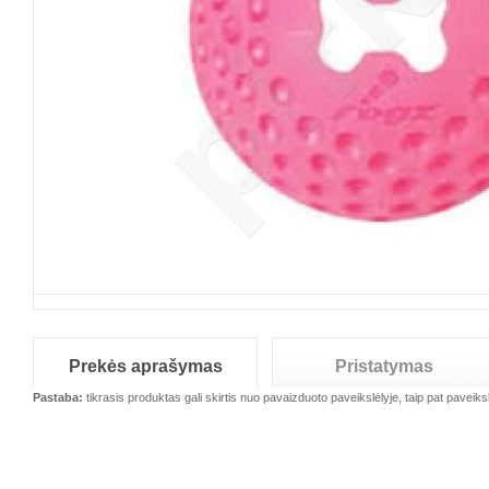
Prekės aprašymas
Pristatymas
Pastaba:
tikrasis produktas gali skirtis nuo pavaizduoto paveikslėlyje, taip pat paveiksl