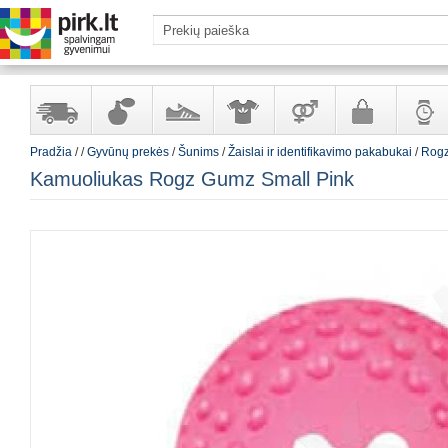
Pradžia
/
/
Gyvūnų prekės
/
Šunims
/
Žaislai ir identifikavimo pakabukai
/
Rogz
Yra
Kvepalai
Avalynė
Apranga
Prekės
Galanterija
Laikrod
Kamuoliukas Rogz Gumz Small Pink
sandėlyje
ir
ir
suaugusiems
ir
kosmetika
aksesuarai
papuoš