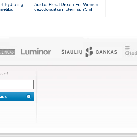
4H Hydrating
Adidas Floral Dream For Women,
metika
dezodorantas moterims, 75ml
ymus!