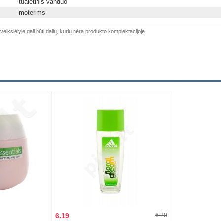
tualetinis vanduo
moterims
veikslėlyje gali būti dalių, kurių nėra produkto komplektacijoje.
6.19
6.20