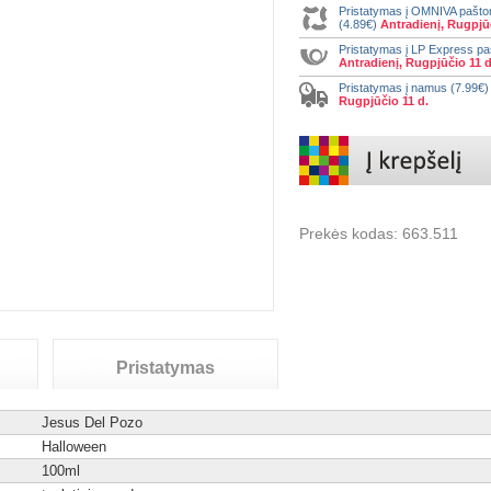
Pristatymas į OMNIVA pašt
(4.89€)
Antradienį, Rugpjūč
Pristatymas į LP Express p
Antradienį, Rugpjūčio 11 d
Pristatymas į namus (7.99€
Rugpjūčio 11 d.
Prekės kodas:
663.511
Pristatymas
Jesus Del Pozo
Halloween
100ml