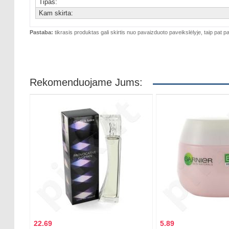
Tipas:
Kam skirta:
Pastaba:
tikrasis produktas gali skirtis nuo pavaizduoto paveikslėlyje, taip pat pa
Rekomenduojame Jums:
22.69
5.89