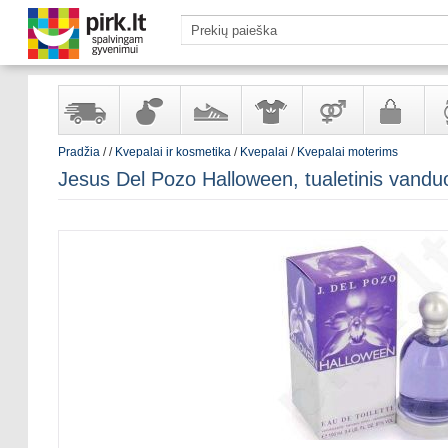
Pradžia
/
/
Kvepalai ir kosmetika
/
Kvepalai
/
Kvepalai moterims
Yra
Kvepalai
Avalynė
Apranga
Prekės
Galanterija
Lai
Jesus Del Pozo Halloween, tualetinis vand
sandėlyje
ir
ir
suaugusiems
ir
kosmetika
aksesuarai
pa