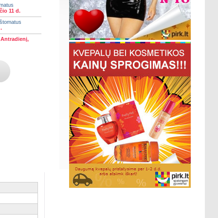
omatus
io 11 d.
aštomatus
.
)
Antradienį,