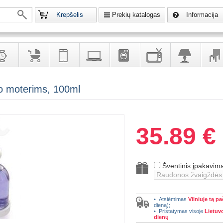
Krepšelis
Prekių katalogas
Informacija
krodžiai
Prekės
Telekomunikacija,
Kompiuterinė
Buitinė
Televizoriai,
Šviestuvai
Baldai
uo moterims, 100ml
vaikams
navigacija
technika
technika
kita
interj
puošalai
ir ryšio
namų
eleme
priemonės
elektronika
35.89 €
Šventinis įpakavim
• Atsiėmimas
Vilniuje tą pa
dieną);
• Pristatymas visoje
Lietuv
dienų