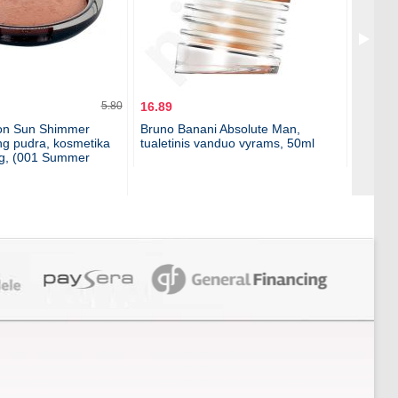
5.80
16.89
5.89
on Sun Shimmer
Bruno Banani Absolute Man,
Makeup
g pudra, kosmetika
tualetinis vanduo vyrams, 50ml
Sculpt
6g, (001 Summer
moteri
Light/