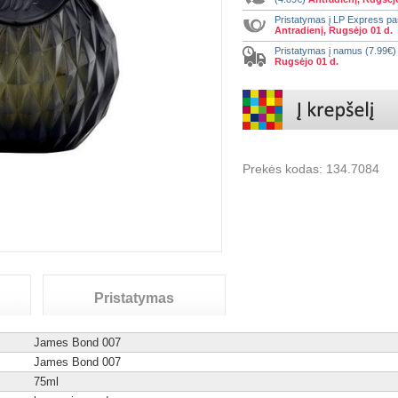
Pristatymas į LP Express p
Antradienį, Rugsėjo 01 d.
Pristatymas į namus (7.99€
Rugsėjo 01 d.
Prekės kodas:
134.7084
Pristatymas
James Bond 007
James Bond 007
75ml