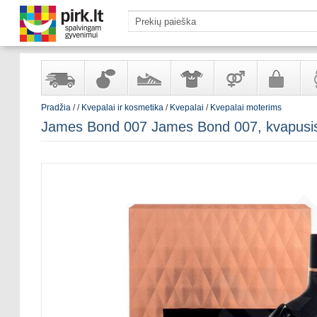
Pradžia
/
/
Kvepalai ir kosmetika
/
Kvepalai
/
Kvepalai moterims
Yra
Kvepalai
Avalynė
Apranga
Prekės
Galanterija
Lai
James Bond 007 James Bond 007, kvapusis
sandėlyje
ir
ir
suaugusiems
ir
kosmetika
aksesuarai
pa