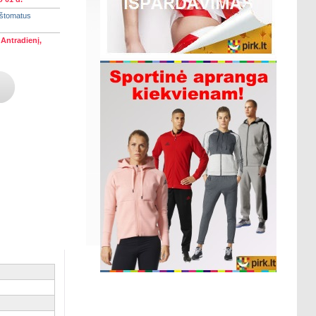
aštomatus
)
Antradienį,