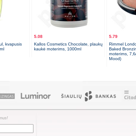
5.08
5.79
ul, kvapusis
Kallos Cosmetics Chocolate, plaukų
Rimmel Lond
ml
kaukė moterims, 1000ml
Baked Bronzin
moterims, 7,
Mood)
ymus!