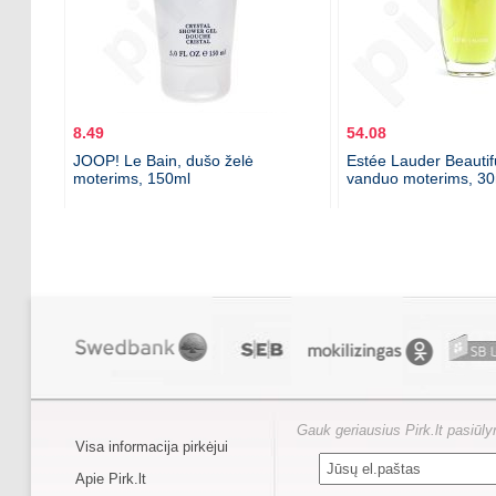
8.49
54.08
JOOP! Le Bain, dušo želė
Estée Lauder Beautif
moterims, 150ml
vanduo moterims, 30
Gauk geriausius Pirk.lt pasiūl
Visa informacija pirkėjui
Apie Pirk.lt