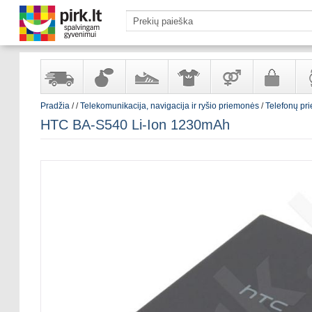
Pradžia
/
/
Telekomunikacija, navigacija ir ryšio priemonės
/
Telefonų pri
Yra
Kvepalai
Avalynė
Apranga
Prekės
Galanterija
Lai
HTC BA-S540 Li-Ion 1230mAh
sandėlyje
ir
ir
suaugusiems
ir
kosmetika
aksesuarai
pa