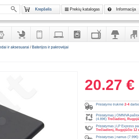
Krepšelis
Prekių katalogas
Informacija
edai ir aksesuarai
/
Baterijos ir pakrovėjai
krodžiai
Prekės
Telekomunikacija,
Kompiuterinė
Buitinė
Televizoriai,
Šviestuvai
Baldai
vaikams
navigacija
technika
technika
kita
interj
puošalai
ir ryšio
namų
eleme
priemonės
elektronika
20.27 €
Pristatymo trukmė
2-4
darbo
Pristatymas į OMNIVA pašt
(4.89€)
Trečiadienį, Rugpjū
Pristatymas į LP Express p
Trečiadienį, Rugpjūčio 12 
Pristatymas į namus (7.99€