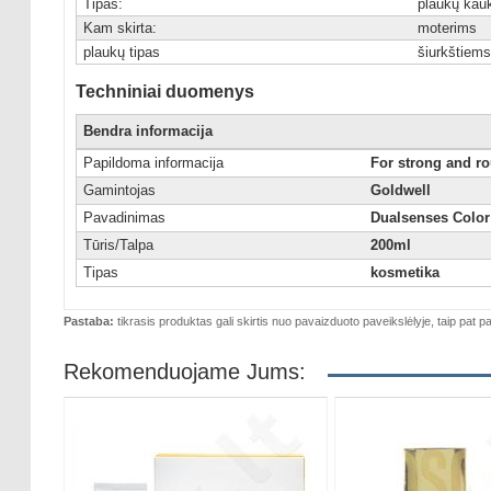
Tipas:
plaukų kau
Kam skirta:
moterims
plaukų tipas
šiurkštiem
Techniniai duomenys
Bendra informacija
Papildoma informacija
For strong and ro
Gamintojas
Goldwell
Pavadinimas
Dualsenses Color
Tūris/Talpa
200ml
Tipas
kosmetika
Pastaba:
tikrasis produktas gali skirtis nuo pavaizduoto paveikslėlyje, taip pat pa
Rekomenduojame Jums: