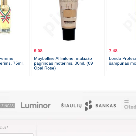
9.08
7.48
 Femme,
Maybelline Affinitone, makiažo
Londa Professi
terims, 75ml,
pagrindas moterims, 30ml, (09
šampūnas mot
Opal Rose)
ymus!