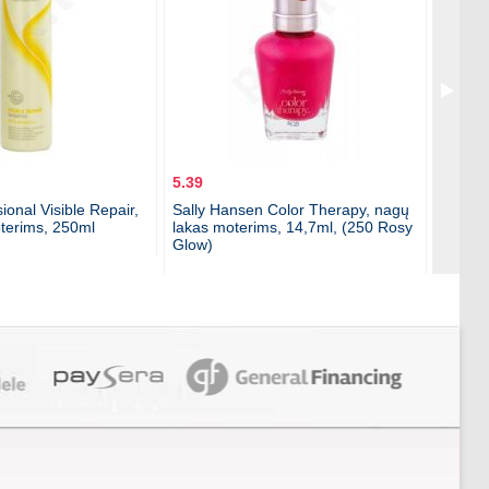
5.39
8.99
onal Visible Repair,
Sally Hansen Color Therapy, nagų
Lancas
erims, 250ml
lakas moterims, 14,7ml, (250 Rosy
želė m
Glow)