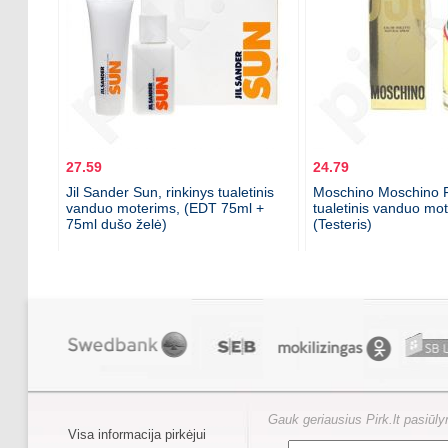
27.59
24.79
Jil Sander Sun, rinkinys tualetinis
Moschino Moschino
vanduo moterims, (EDT 75ml +
tualetinis vanduo mo
75ml dušo želė)
(Testeris)
Gauk geriausius Pirk.lt pasiūl
Visa informacija pirkėjui