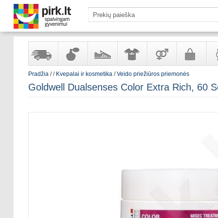
Pradžia
/
/
Kvepalai ir kosmetika
/
Veido priežiūros priemonės
Yra
Kvepalai
Avalynė
Apranga
Prekės
Galanterija
Lai
Goldwell Dualsenses Color Extra Rich, 60 
sandėlyje
ir
ir
suaugusiems
ir
kosmetika
aksesuarai
pa