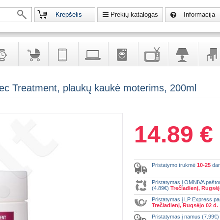
Krepšelis
Prekių katalogas
Informacija
krodžiai
Prekės
Telekomunikacija,
Kompiuterinė
Buitinė
Televizoriai,
Šviestuvai
Baldai
Sec Treatment, plaukų kaukė moterims, 200ml
vaikams
navigacija
technika
technika
kita
interj
puošalai
ir ryšio
namų
eleme
priemonės
elektronika
14.89 €
Pristatymo trukmė
10-25
dar
Pristatymas į OMNIVA pašt
(4.89€)
Trečiadienį, Rugsėj
Pristatymas į LP Express p
Trečiadienį, Rugsėjo 02 d.
Pristatymas į namus (7.99€