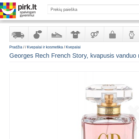
Pradžia
/
/
Kvepalai ir kosmetika
/
Kvepalai
Yra
Kvepalai
Avalynė
Apranga
Prekės
Galanterija
Laikrod
Georges Rech French Story, kvapusis vanduo
sandėlyje
ir
ir
suaugusiems
ir
kosmetika
aksesuarai
papuoš