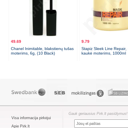
49.69
9.79
Chanel Inimitable, blakstienų tušas
Stapiz Sleek Line Repair,
moterims, 6g, (10 Black)
kaukė moterims, 1000ml
Gauk geriausius Pirk.lt pasiūlymus!
Visa informacija pirkėjui
Apie Pirk.lt