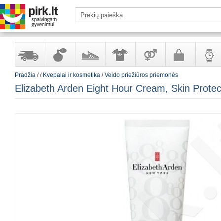
Pradžia
/
/
Kvepalai ir kosmetika
/
Veido priežiūros priemonės
Yra
Kvepalai
Avalynė
Apranga
Prekės
Galanterija
Laikrod
Elizabeth Arden Eight Hour Cream, Skin Prote
sandėlyje
ir
ir
suaugusiems
ir
kosmetika
aksesuarai
papuoš