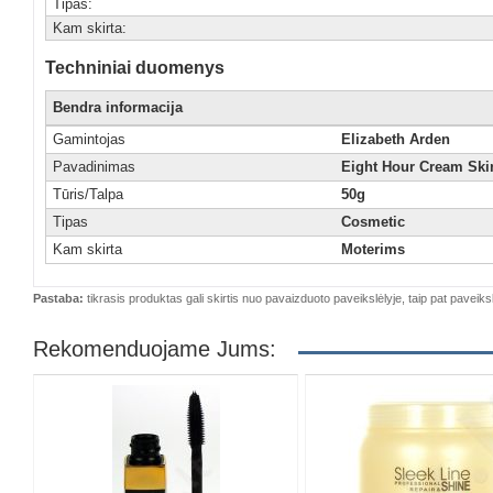
Tipas:
Kam skirta:
Techniniai duomenys
Bendra informacija
Gamintojas
Elizabeth Arden
Pavadinimas
Eight Hour Cream Skin
Tūris/Talpa
50g
Tipas
Cosmetic
Kam skirta
Moterims
Pastaba:
tikrasis produktas gali skirtis nuo pavaizduoto paveikslėlyje, taip pat paveiksl
Rekomenduojame Jums: