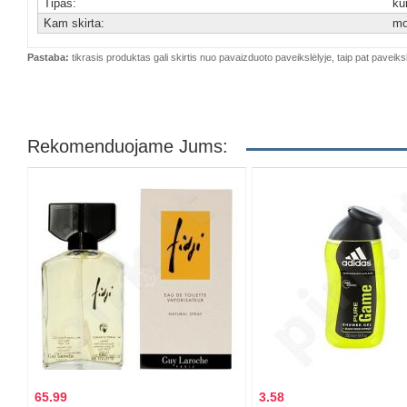
Tipas:
kū
Kam skirta:
mo
Pastaba:
tikrasis produktas gali skirtis nuo pavaizduoto paveikslėlyje, taip pat paveiksl
Rekomenduojame Jums:
65.99
3.58