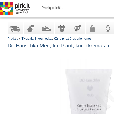
Pradžia
/
/
Kvepalai ir kosmetika
/
Kūno priežiūros priemonės
Yra
Kvepalai
Avalynė
Apranga
Prekės
Galanterija
Laikrod
Dr. Hauschka Med, Ice Plant, kūno kremas mot
sandėlyje
ir
ir
suaugusiems
ir
kosmetika
aksesuarai
papuoš