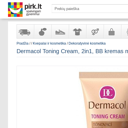
Pradžia
/
/
Kvepalai ir kosmetika
/
Dekoratyvinė kosmetika
Yra
Kvepalai
Avalynė
Apranga
Prekės
Galanterija
Lai
Dermacol Toning Cream, 2in1, BB kremas mo
sandėlyje
ir
ir
suaugusiems
ir
kosmetika
aksesuarai
pa