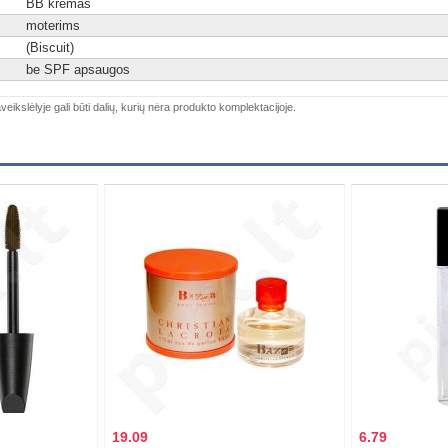
BB kremas
moterims
(Biscuit)
be SPF apsaugos
veikslėlyje gali būti dalių, kurių nėra produkto komplektacijoje.
19.09
6.79