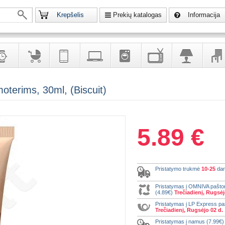
Krepšelis
Prekių katalogas
Informacija
krodžiai
Prekės
Telekomunikacija,
Kompiuterinė
Buitinė
Televizoriai,
Šviestuvai
Baldai
terims, 30ml, (Biscuit)
vaikams
navigacija
technika
technika
kita
interj
puošalai
ir ryšio
namų
eleme
priemonės
elektronika
5.89 €
Pristatymo trukmė
10-25
dar
Pristatymas į OMNIVA pašt
(4.89€)
Trečiadienį, Rugsėj
Pristatymas į LP Express p
Trečiadienį, Rugsėjo 02 d.
Pristatymas į namus (7.99€