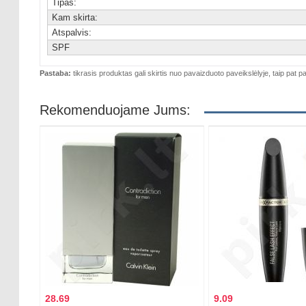
Tipas:
Kam skirta:
Atspalvis:
SPF
Pastaba:
tikrasis produktas gali skirtis nuo pavaizduoto paveikslėlyje, taip pat pa
Rekomenduojame Jums:
28.69
9.09