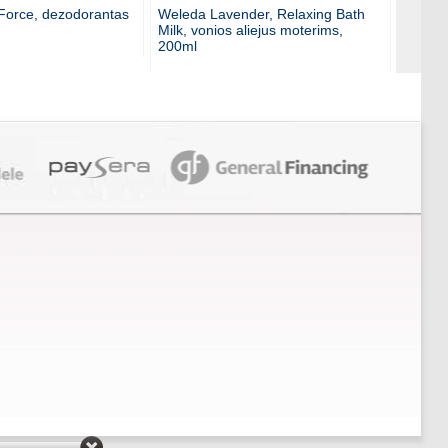
Force, dezodorantas
Weleda Lavender, Relaxing Bath
BOURJ
Milk, vonios aliejus moterims,
lūpdaž
200ml
´eau d