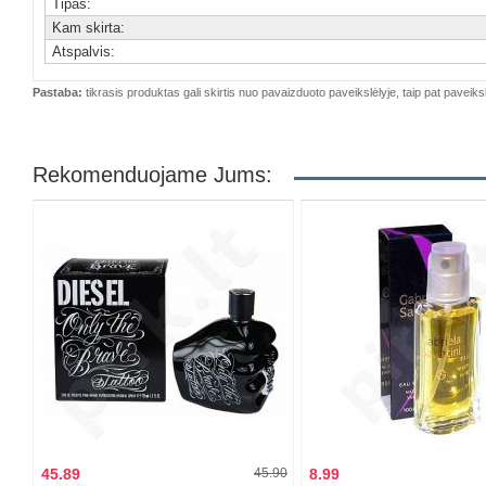
Tipas:
Kam skirta:
Atspalvis:
Pastaba:
tikrasis produktas gali skirtis nuo pavaizduoto paveikslėlyje, taip pat paveiksl
Rekomenduojame Jums:
45.89
45.90
8.99