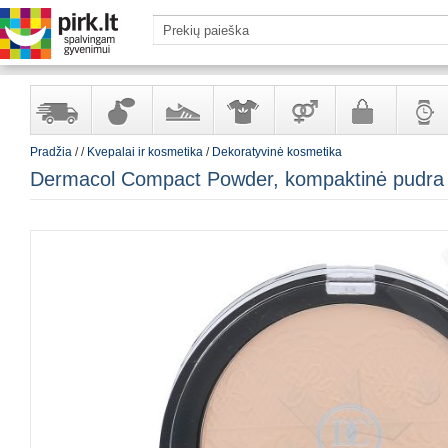
Pradžia
/
/
Kvepalai ir kosmetika
/
Dekoratyvinė kosmetika
Yra
Kvepalai
Avalynė
Apranga
Prekės
Galanterija
Laikrod
Dermacol Compact Powder, kompaktinė pudra 
sandėlyje
ir
ir
suaugusiems
ir
kosmetika
aksesuarai
papuoš