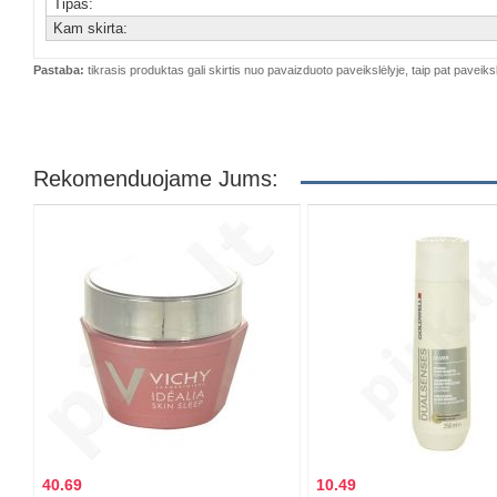
Tipas:
Kam skirta:
Pastaba:
tikrasis produktas gali skirtis nuo pavaizduoto paveikslėlyje, taip pat paveiksl
Rekomenduojame Jums:
40.69
10.49