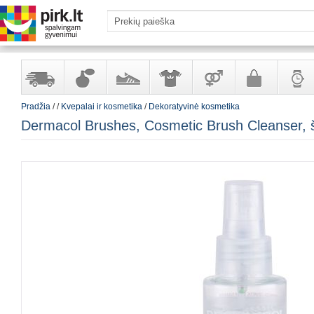
Pradžia
/
/
Kvepalai ir kosmetika
/
Dekoratyvinė kosmetika
Yra
Kvepalai
Avalynė
Apranga
Prekės
Galanterija
Laikrod
Dermacol Brushes, Cosmetic Brush Cleanser, š
sandėlyje
ir
ir
suaugusiems
ir
kosmetika
aksesuarai
papuoš