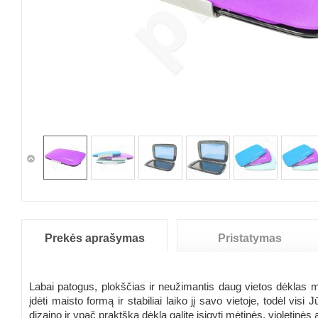
Prekės aprašymas
Pristatymas
Labai patogus, plokščias ir neužimantis daug vietos dėklas mais
įdėti maisto formą ir stabiliai laiko jį savo vietoje, todėl visi
dizaino ir ypač praktšką dėklą galite įsigyti mėtinės, violet