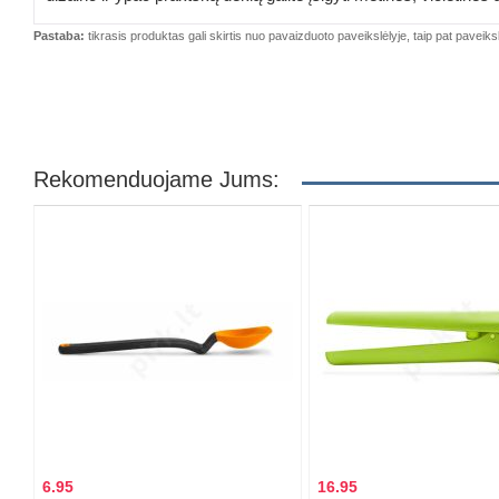
Pastaba:
tikrasis produktas gali skirtis nuo pavaizduoto paveikslėlyje, taip pat paveiksl
Rekomenduojame Jums:
6.95
16.95