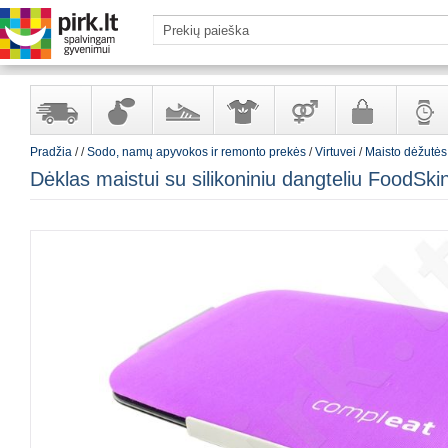
Pradžia
/
/
Sodo, namų apyvokos ir remonto prekės
/
Virtuvei
/
Maisto dėžutės
Yra
Kvepalai
Avalynė
Apranga
Prekės
Galanterija
Laikrod
Dėklas maistui su silikoniniu dangteliu FoodSkin,
sandėlyje
ir
ir
suaugusiems
ir
kosmetika
aksesuarai
papuoš