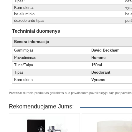
Tipas:
dez
Kam skirta:
vyr
be aliuminio
be a
dezodoranto tipas
pur
Techniniai duomenys
Bendra informacija
Gamintojas
David Beckham
Pavadinimas
Homme
Tūris/Talpa
150ml
Tipas
Deodorant
Kam skirta
Vyrams
Pastaba:
tikrasis produktas gali skirtis nuo pavaizduoto paveikslėlyje, taip pat paveiksl
Rekomenduojame Jums: