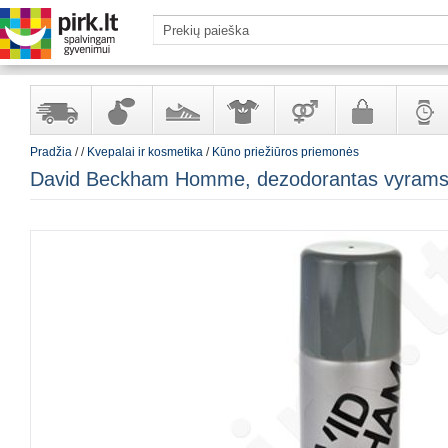
Pradžia
/
/
Kvepalai ir kosmetika
/
Kūno priežiūros priemonės
Yra
Kvepalai
Avalynė
Apranga
Prekės
Galanterija
Laikrod
David Beckham Homme, dezodorantas vyrams
sandėlyje
ir
ir
suaugusiems
ir
kosmetika
aksesuarai
papuoš