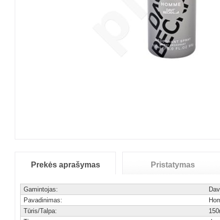
Prekės aprašymas
Pristatymas
Gamintojas:
Dav
Pavadinimas:
Ho
Tūris/Talpa:
150