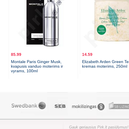
85.99
14.59
Montale Paris Ginger Musk,
Elizabeth Arden Green Te
kvapusis vanduo moterims ir
kremas moterims, 250ml
vyrams, 100ml
Gauk geriausius Pirk.lt pasiūlymus!