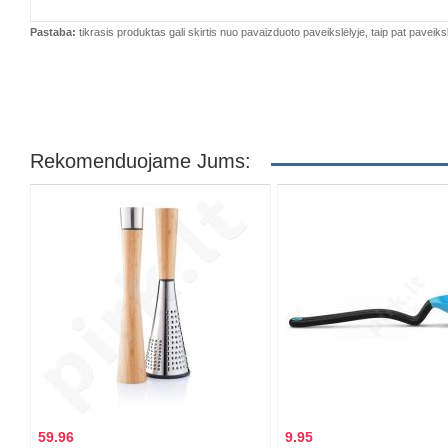
Pastaba:
tikrasis produktas gali skirtis nuo pavaizduoto paveikslėlyje, taip pat paveiksl
Rekomenduojame Jums:
59.96
9.95