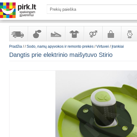
Pradžia
/
/
Sodo, namų apyvokos ir remonto prekės
/
Virtuvei
/
Įrankiai
Yra
Kvepalai
Avalynė
Apranga
Prekės
Galanterija
Laikrod
Dangtis prie elektrinio maišytuvo Stirio
sandėlyje
ir
ir
suaugusiems
ir
kosmetika
aksesuarai
papuoš