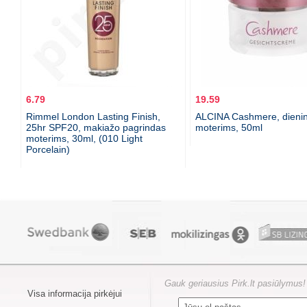
6.79
19.59
Rimmel London Lasting Finish,
ALCINA Cashmere, dienin
25hr SPF20, makiažo pagrindas
moterims, 50ml
moterims, 30ml, (010 Light
Porcelain)
Gauk geriausius Pirk.lt pasiūlymus!
Visa informacija pirkėjui