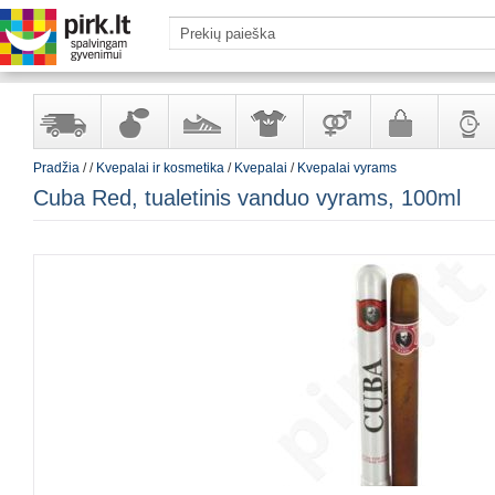
Pradžia
/
/
Kvepalai ir kosmetika
/
Kvepalai
/
Kvepalai vyrams
Yra
Kvepalai
Avalynė
Apranga
Prekės
Galanterija
Laikrod
Cuba Red, tualetinis vanduo vyrams, 100ml
sandėlyje
ir
ir
suaugusiems
ir
kosmetika
aksesuarai
papuoš