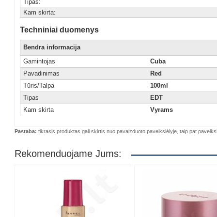
Tipas:
Kam skirta:
Techniniai duomenys
Bendra informacija
Gamintojas
Cuba
Pavadinimas
Red
Tūris/Talpa
100ml
Tipas
EDT
Kam skirta
Vyrams
Pastaba:
tikrasis produktas gali skirtis nuo pavaizduoto paveikslėlyje, taip pat paveiksl
Rekomenduojame Jums: