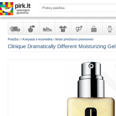
Pradžia
/
/
Kvepalai ir kosmetika
/
Veido priežiūros priemonės
Yra
Kvepalai
Avalynė
Apranga
Prekės
Galanterija
Laikrod
Clinique Dramatically Different Moisturizing Ge
sandėlyje
ir
ir
suaugusiems
ir
kosmetika
aksesuarai
papuoš