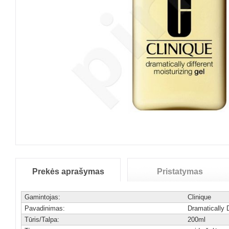
Prekės aprašymas
Pristatymas
Gamintojas:
Clinique
Pavadinimas:
Dramatically D
Tūris/Talpa:
200ml