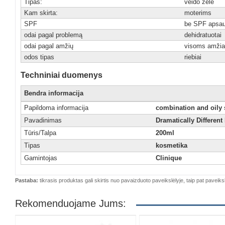
Tipas:
veido želė
Kam skirta:
moterims
SPF
be SPF apsa
odai pagal problemą
dehidratuotai
odai pagal amžių
visoms amži
odos tipas
riebiai
Techniniai duomenys
Bendra informacija
Papildoma informacija
combination and oily 
Pavadinimas
Dramatically Different
Tūris/Talpa
200ml
Tipas
kosmetika
Gamintojas
Clinique
Pastaba:
tikrasis produktas gali skirtis nuo pavaizduoto paveikslėlyje, taip pat paveiksl
Rekomenduojame Jums: