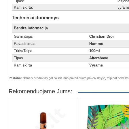
Tipas:
losjon
Kam skirta:
vyram
Techniniai duomenys
Bendra informacija
Gamintojas
Christian Dior
Pavadinimas
Homme
Tūris/Talpa
100ml
Tipas
Aftershave
Kam skirta
Vyrams
Pastaba:
tikrasis produktas gali skirtis nuo pavaizduoto paveikslėlyje, taip pat paveiksl
Rekomenduojame Jums: