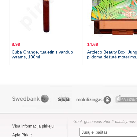
8.99
14.69
Cuba Orange, tualetinis vanduo
Artdeco Beauty Box, Jung
vyrams, 100ml
pildoma dėžutė moterims
Gauk geriausius Pirk.lt pasiūlymus!
Visa informacija pirkėjui
Apie Pirk.lt