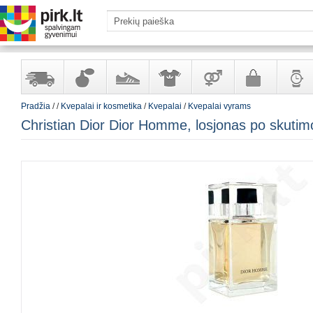
Pradžia
/
/
Kvepalai ir kosmetika
/
Kvepalai
/
Kvepalai vyrams
Yra
Kvepalai
Avalynė
Apranga
Prekės
Galanterija
Laikrod
Christian Dior Dior Homme, losjonas po skuti
sandėlyje
ir
ir
suaugusiems
ir
kosmetika
aksesuarai
papuoš