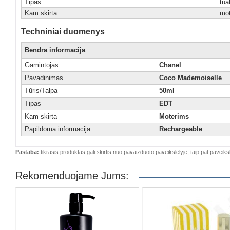
Tipas:
tua
Kam skirta:
mo
Techniniai duomenys
Bendra informacija
Gamintojas
Chanel
Pavadinimas
Coco Mademoiselle
Tūris/Talpa
50ml
Tipas
EDT
Kam skirta
Moterims
Papildoma informacija
Rechargeable
Pastaba:
tikrasis produktas gali skirtis nuo pavaizduoto paveikslėlyje, taip pat paveiksl
Rekomenduojame Jums: