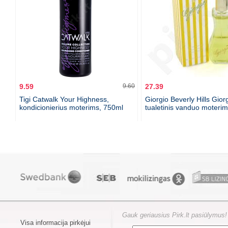
9.59
9.60
27.39
Tigi Catwalk Your Highness,
Giorgio Beverly Hills Giorg
kondicionierius moterims, 750ml
tualetinis vanduo moteri
Gauk geriausius Pirk.lt pasiūlymus!
Visa informacija pirkėjui