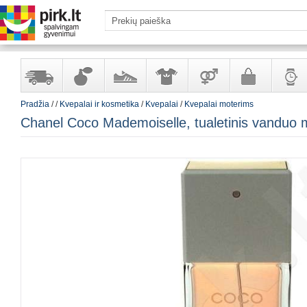
Pradžia
/
/
Kvepalai ir kosmetika
/
Kvepalai
/
Kvepalai moterims
Yra
Kvepalai
Avalynė
Apranga
Prekės
Galanterija
Laikrod
Chanel Coco Mademoiselle, tualetinis vanduo 
sandėlyje
ir
ir
suaugusiems
ir
kosmetika
aksesuarai
papuoš