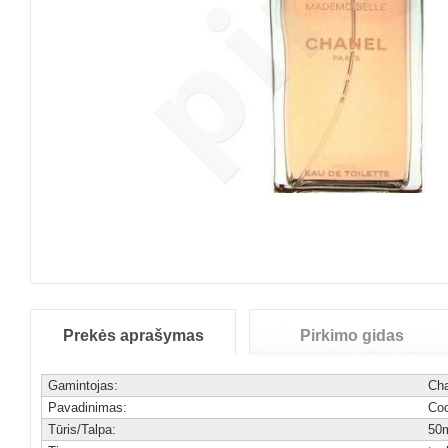
Prekės aprašymas
Pirkimo gidas
Gamintojas:
Cha
Pavadinimas:
Co
Tūris/Talpa:
50