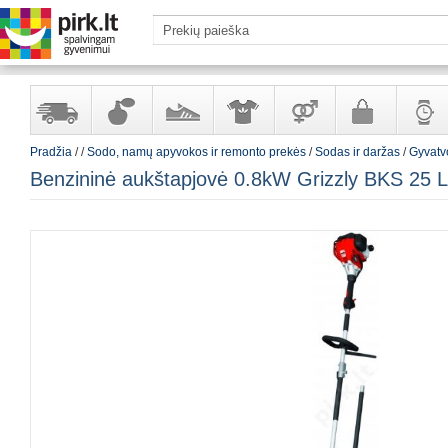
Pradžia
/
/
Sodo, namų apyvokos ir remonto prekės
/
Sodas ir daržas
/
Gyvatv
Yra
Kvepalai
Avalynė
Apranga
Prekės
Galanterija
Laikrod
Benzininė aukštapjovė 0.8kW Grizzly BKS 25 L
sandėlyje
ir
ir
suaugusiems
ir
kosmetika
aksesuarai
papuoš