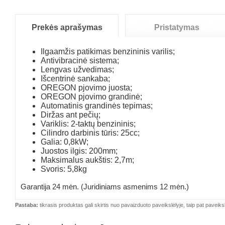
Prekės aprašymas
Pristatymas
Ilgaamžis patikimas benzininis varilis;
Antivibracinė sistema;
Lengvas užvedimas;
Išcentrinė sankaba;
OREGON pjovimo juosta;
OREGON pjovimo grandinė;
Automatinis grandinės tepimas;
Diržas ant pečių;
Variklis: 2-taktų benzininis;
Cilindro darbinis tūris: 25cc;
Galia: 0,8kW;
Juostos ilgis: 200mm;
Maksimalus aukštis: 2,7m;
Svoris: 5,8kg
Garantija 24 mėn. (Juridiniams asmenims 12 mėn.)
Pastaba:
tikrasis produktas gali skirtis nuo pavaizduoto paveikslėlyje, taip pat paveiksl