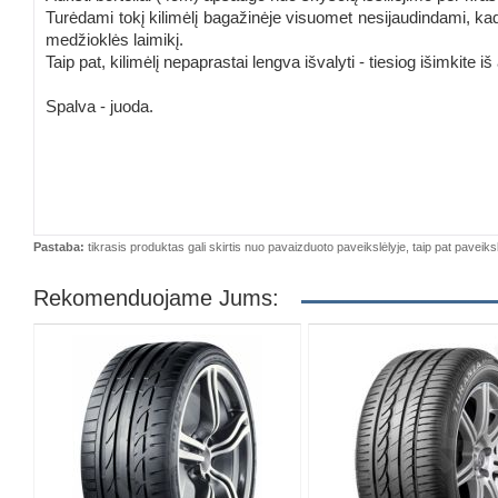
Turėdami tokį kilimėlį bagažinėje visuomet nesijaudindami, ka
medžioklės laimikį.
Taip pat, kilimėlį nepaprastai lengva išvalyti - tiesiog išimkite iš
Spalva - juoda.
Pastaba:
tikrasis produktas gali skirtis nuo pavaizduoto paveikslėlyje, taip pat paveiksl
Rekomenduojame Jums: