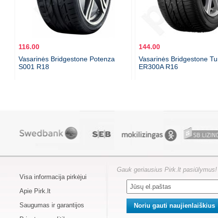
116.00
144.00
Vasarinės Bridgestone Potenza
Vasarinės Bridgestone T
S001 R18
ER300A R16
Gauk geriausius Pirk.lt pasiūlymus!
Visa informacija pirkėjui
Apie Pirk.lt
Saugumas ir garantijos