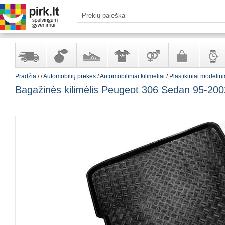
Pradžia
/
/
Automobilių prekės
/
Automobiliniai kilimėliai
/
Plastikiniai modelini
Yra
Kvepalai
Avalynė
Apranga
Prekės
Galanterija
Laikrod
Bagažinės kilimėlis Peugeot 306 Sedan 95-200
sandėlyje
ir
ir
suaugusiems
ir
kosmetika
aksesuarai
papuoš