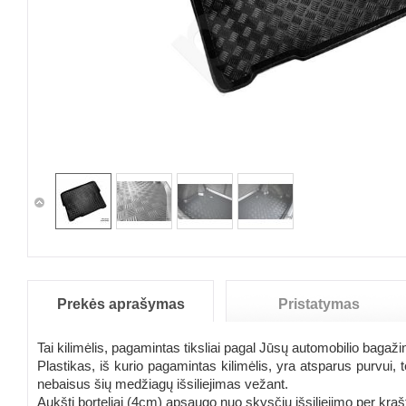
Prekės aprašymas
Pristatymas
Tai kilimėlis, pagamintas tiksliai pagal Jūsų automobilio bagažin
Plastikas, iš kurio pagamintas kilimėlis, yra atsparus purvui
nebaisus šių medžiagų išsiliejimas vežant.
Aukšti borteliai (4cm) apsaugo nuo skysčių išsiliejimo per kraš