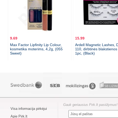
9.69
15.99
Max Factor Lipfinity Lip Colour,
Ardell Magnetic Lashes, 
kosmetika moterims, 4,2g, (055
110, dirbtinės blakstieno
Sweet)
1pc, (Black)
Gauk geriausius Pirk.lt pasiūlymus!
Visa informacija pirkėjui
Apie Pirk.lt