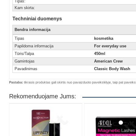
Tipas:
Kam skirta:
Techniniai duomenys
Bendra informacija
Tipas
kosmetika
Papildoma informacija
For everyday use
Tūris/Talpa
450ml
Gamintojas
American Crew
Pavadinimas
Classic Body Wash
Pastaba:
tikrasis produktas gali skirtis nuo pavaizduoto paveikslėlyje, taip pat paveiksl
Rekomenduojame Jums: