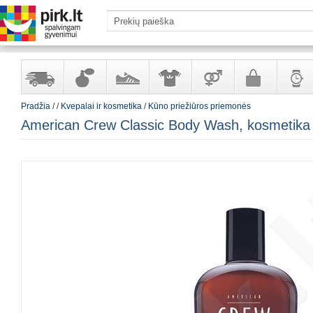
Pradžia
/
/
Kvepalai ir kosmetika
/
Kūno priežiūros priemonės
Yra
Kvepalai
Avalynė
Apranga
Prekės
Galanterija
Laikrod
American Crew Classic Body Wash, kosmetika
sandėlyje
ir
ir
suaugusiems
ir
kosmetika
aksesuarai
papuoš