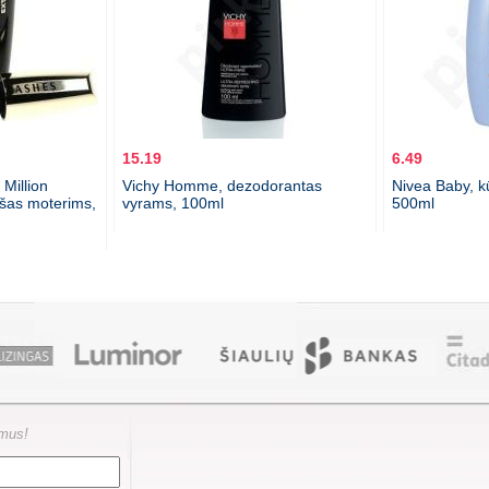
15.19
6.49
Million
Vichy Homme, dezodorantas
Nivea Baby, k
ušas moterims,
vyrams, 100ml
500ml
ymus!