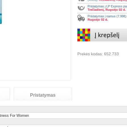
Pristatymas į LP Express p
Trečiadienį, Rugsėjo 02 d.
Pristatymas į namus (7.99€
Rugsėjo 02 d.
Prekės kodas:
652.733
Pristatymas
htness For Women