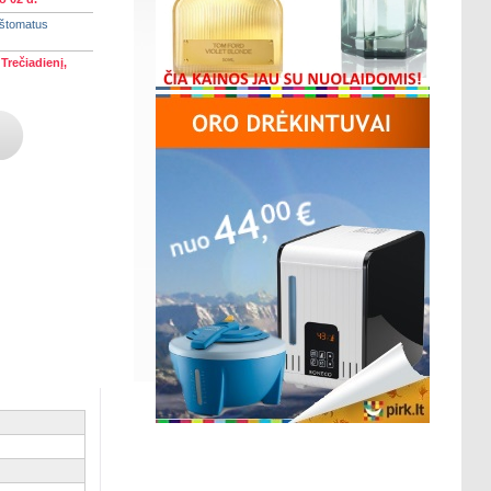
aštomatus
)
Trečiadienį,