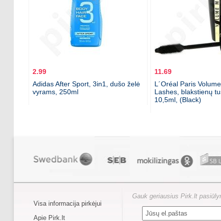
2.99
11.69
Adidas After Sport, 3in1, dušo želė
L´Oréal Paris Volume 
vyrams, 250ml
Lashes, blakstienų t
10,5ml, (Black)
Gauk geriausius Pirk.lt pasiūl
Visa informacija pirkėjui
Apie Pirk.lt