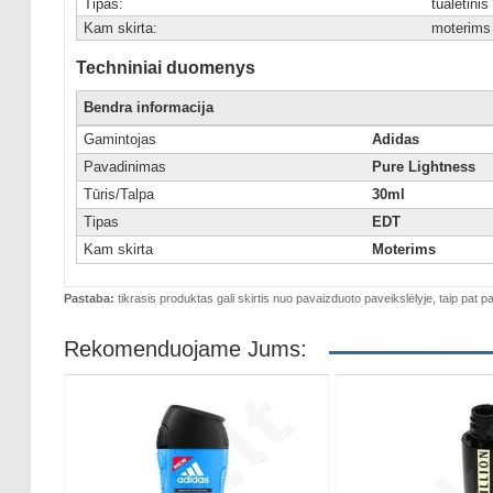
Tipas:
tualetini
Kam skirta:
moterims
Techniniai duomenys
Bendra informacija
Gamintojas
Adidas
Pavadinimas
Pure Lightness
Tūris/Talpa
30ml
Tipas
EDT
Kam skirta
Moterims
Pastaba:
tikrasis produktas gali skirtis nuo pavaizduoto paveikslėlyje, taip pat pa
Rekomenduojame Jums: