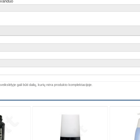
s vanduo
veikslėlyje gali būti dalių, kurių nėra produkto komplektacijoje.