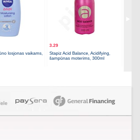
3.29
8.89
ūno losjonas vaikams,
Stapiz Acid Balance, Acidifying,
Stapiz
šampūnas moterims, 300ml
kaukė 