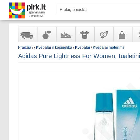
Pradžia
/
/
Kvepalai ir kosmetika
/
Kvepalai
/
Kvepalai moterims
Yra
Kvepalai
Avalynė
Apranga
Prekės
Galanterija
Lai
Adidas Pure Lightness For Women, tualetin
sandėlyje
ir
ir
suaugusiems
ir
kosmetika
aksesuarai
pa