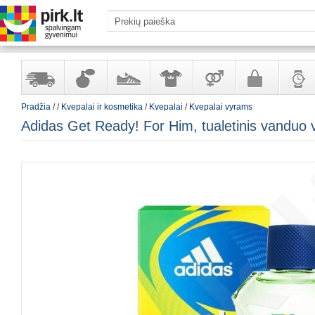
Pradžia
/
/
Kvepalai ir kosmetika
/
Kvepalai
/
Kvepalai vyrams
Yra
Kvepalai
Avalynė
Apranga
Prekės
Galanterija
Laikrod
Adidas Get Ready! For Him, tualetinis vanduo
sandėlyje
ir
ir
suaugusiems
ir
kosmetika
aksesuarai
papuoš