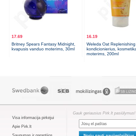
17.69
16.19
Britney Spears Fantasy Midnight,
Weleda Oat Replenishing
kvapusis vanduo moterims, 30ml
kondicionierius, kosmetik
moterims, 200ml
Gauk geriausius Pirk.lt pasiūlymus!
Visa informacija pirkėjui
Apie Pirk.lt
Saugumas ir garantijos