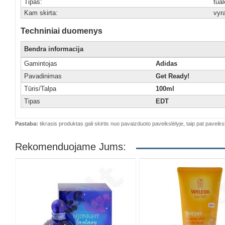
Tipas:
tua
Kam skirta:
vyr
Techniniai duomenys
Bendra informacija
Gamintojas
Adidas
Pavadinimas
Get Ready!
Tūris/Talpa
100ml
Tipas
EDT
Pastaba:
tikrasis produktas gali skirtis nuo pavaizduoto paveikslėlyje, taip pat paveiksl
Rekomenduojame Jums: